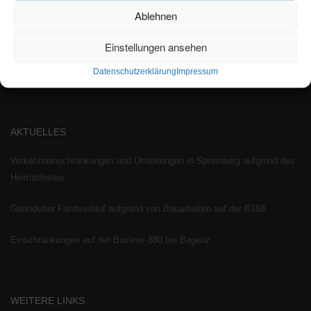
Wir bieten den Bürgern und Besuchern des Landkreises Spree-Neiße
Ablehnen
öffentliche Mobilität. Unser Verkehrsangebot verbessert Leben in Stadt und
Land. Unsere Fahrerinnen und Fahrer leisten in ihren Bussen einen
Einstellungen ansehen
wesentlichen Beitrag zur Schonung der Umwelt und erhöhen die
Datenschutzerklärung
Impressum
Lebensqualität.
AKTUELLES
Verkehrseinschränkungen und Umleitungen in Spremberg aufgrund des
Heimatfestes
Geänderter Fahrtverlauf aufgrund von Bauarbeiten auf der B168
Einschränkungen auf der Buslinie 880 bei Bagenz
WEITERE LINKS