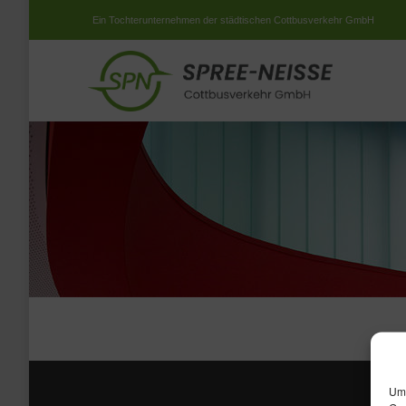
Ein Tochterunternehmen der städtischen Cottbusverkehr GmbH
Um 