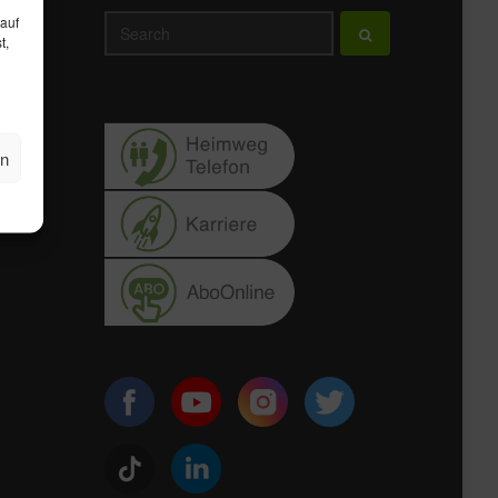
 auf
t,
en