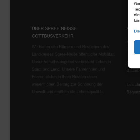
Ger
Tec
die
kön
ÜBER SPREE-NEISSE
AKTU
Die
COTTBUSVERKEHR
Verkeh
Wir bieten den Bürgern und Besuchern des
in Spr
Landkreises Spree-Neiße öffentliche Mobilität.
Unser Verkehrsangebot verbessert Leben in
Geänder
Stadt und Land. Unsere Fahrerinnen und
Bauarbe
Fahrer leisten in ihren Bussen einen
wesentlichen Beitrag zur Schonung der
Einschr
Umwelt und erhöhen die Lebensqualität.
Bagen