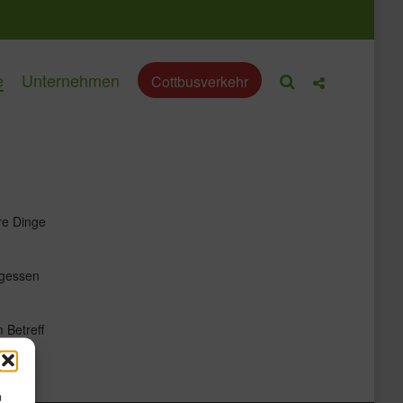
e
Unternehmen
Cottbusverkehr
hre Dinge
rgessen
 Betreff
m