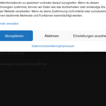
äteinformationen zu speichern und/oder darauf zuzugreifen. Wenn du diesen
hnologien zustimmst, können wir Daten wie das Surfverhalten oder eindeutige IDs
ser Website verarbeiten. Wenn du deine Zustimmung nicht erteilst oder zurückziehs
nen bestimmte Merkmale und Funktionen beeinträchtigt werden.
ELLES
WEITERE LINKS
nste verwalten
Anmelden
rseinschränkungen und Umleitungen
Akzeptieren
Ablehnen
Einstellungen anseh
emberg aufgrund des Heimatfestes
Eintrags-Feed
Kommentar-Feed
Datenschutzerklärung
Impressum
ter Fahrtverlauf aufgrund von
WordPress.org
iten auf der B168
änkungen auf der Buslinie 880 bei
z