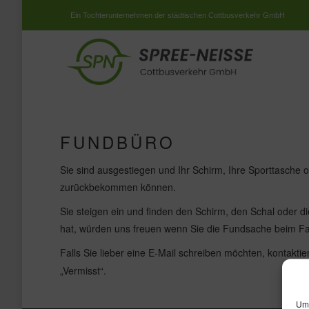
Ein Tochterunternehmen der städtischen Cottbusverkehr GmbH
FUNDBÜRO
Sie sind ausgestiegen und Ihr Schirm, Ihre Sporttasche o
zurückbekommen können.
Sie steigen ein und finden den Schirm, den Schal oder d
hat, würden uns freuen wenn Sie die Fundsache beim Fa
Falls Sie lieber eine E-Mail schreiben möchten, kontakti
„Vermisst“.
Um 