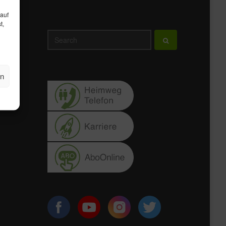
 auf
t,
en