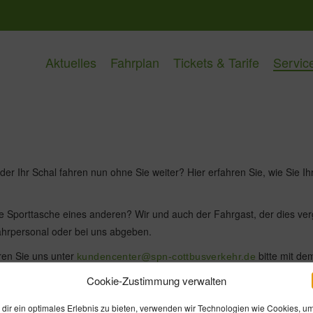
Aktuelles
Fahrplan
Tickets & Tarife
Servic
der Ihr Schal fahren nun ohne Sie weiter? Hier erfahren Sie, wie Sie I
ie Sporttasche eines anderen? Wir und auch der Fahrgast, der dies ve
hrpersonal oder bei uns abgeben.
eren Sie uns unter
bitte mit dem
kundencenter@spn-cottbusverkehr.de
Cookie-Zustimmung verwalten
dir ein optimales Erlebnis zu bieten, verwenden wir Technologien wie Cookies, u