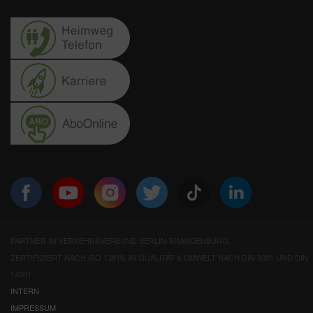
PARTNER IM VERKEHRSVERBUND BERLIN-BRANDENBURG.
ZERTIFIZIERT NACH ISO 13816. IN QUALITÄT & UMWELT NACH DIN 9001 UND DIN
14001
INTERN
IMPRESSUM