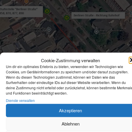
Cookie-Zustimmung verwalten
Um dir ein optimales Erlebnis zu bieten, verwenden wir Technologien wie
Cookies, um Geräteinformationen zu speichern und/oder darauf zuzugreifen.
Wenn du diesen Technologien zustimmst, können wir Daten wie das
Surfverhalten oder eindeutige IDs auf dieser Website verarbeiten. Wenn du
deine Zustimmung nicht erteilst oder zurückziehst, können bestimmte Merkmal
und Funktionen beeinträchtigt werden.
Haltestellenverlegung in Guben: Einschränkungen
Dienste verwalten
auf mehreren Buslinien
Akzeptieren
Aufgrund von Bauarbeiten kommt es in Guben im Zeitraum vom
17. Juli 2026 bis voraussichtlich 31. Oktober 2026 zu Änderu…
Ablehnen