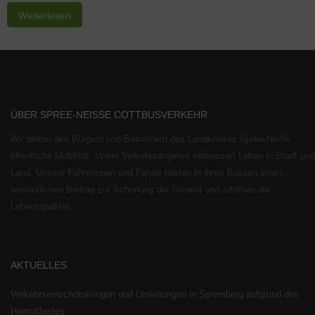
Weiterlesen
ÜBER SPREE-NEISSE COTTBUSVERKEHR
Wir bieten den Bürgern und Besuchern des Landkreises Spree-Neiße
öffentliche Mobilität. Unser Verkehrsangebot verbessert Leben in Stadt und
Land. Unsere Fahrerinnen und Fahrer leisten in ihren Bussen einen
wesentlichen Beitrag zur Schonung der Umwelt und erhöhen die
Lebensqualität.
AKTUELLES
Verkehrseinschränkungen und Umleitungen in Spremberg aufgrund des
Heimatfestes