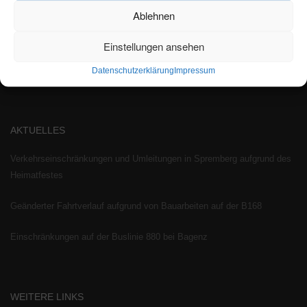
Wir bieten den Bürgern und Besuchern des Landkreises Spree-Neiße
Ablehnen
öffentliche Mobilität. Unser Verkehrsangebot verbessert Leben in Stadt und
Land. Unsere Fahrerinnen und Fahrer leisten in ihren Bussen einen
Einstellungen ansehen
wesentlichen Beitrag zur Schonung der Umwelt und erhöhen die
Datenschutzerklärung
Impressum
Lebensqualität.
AKTUELLES
Verkehrseinschränkungen und Umleitungen in Spremberg aufgrund des
Heimatfestes
Geänderter Fahrtverlauf aufgrund von Bauarbeiten auf der B168
Einschränkungen auf der Buslinie 880 bei Bagenz
WEITERE LINKS