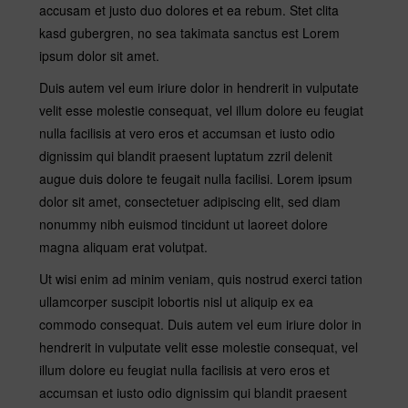
accusam et justo duo dolores et ea rebum. Stet clita
kasd gubergren, no sea takimata sanctus est Lorem
ipsum dolor sit amet.
Duis autem vel eum iriure dolor in hendrerit in vulputate
velit esse molestie consequat, vel illum dolore eu feugiat
nulla facilisis at vero eros et accumsan et iusto odio
dignissim qui blandit praesent luptatum zzril delenit
augue duis dolore te feugait nulla facilisi. Lorem ipsum
dolor sit amet, consectetuer adipiscing elit, sed diam
nonummy nibh euismod tincidunt ut laoreet dolore
magna aliquam erat volutpat.
Ut wisi enim ad minim veniam, quis nostrud exerci tation
ullamcorper suscipit lobortis nisl ut aliquip ex ea
commodo consequat. Duis autem vel eum iriure dolor in
hendrerit in vulputate velit esse molestie consequat, vel
illum dolore eu feugiat nulla facilisis at vero eros et
accumsan et iusto odio dignissim qui blandit praesent