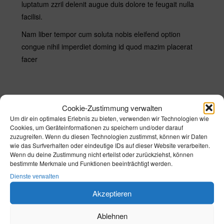
luptatum zzril delenit augue duis dolore te feugait nulla
facilisi.
Nam liber tempor cum soluta nobis eleifend option
congue nihil imperdiet doming id quod mazim placerat
facer
Cookie-Zustimmung verwalten
Um dir ein optimales Erlebnis zu bieten, verwenden wir Technologien wie
Cookies, um Geräteinformationen zu speichern und/oder darauf
zuzugreifen. Wenn du diesen Technologien zustimmst, können wir Daten
Ihre aussagekräftige Bewerbung mit den
wie das Surfverhalten oder eindeutige IDs auf dieser Website verarbeiten.
Wenn du deine Zustimmung nicht erteilst oder zurückziehst, können
üblichen Unterlagen
bestimmte Merkmale und Funktionen beeinträchtigt werden.
(gern per E-Mail, ausschließlich im pdf-Format
Dienste verwalten
mit insgesamt max. 5 MB) richten Sie bitte
Akzeptieren
an:
Ablehnen