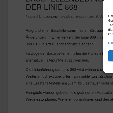
DER LINIE 868
Posted By
on Donnerstag, der 9. Juli 20
Um 
nic-intern
Ger
Tec
die
Aufgrund einer Baustelle kommt es im Zeitraum vom 
kön
Änderungen im Linienverkehr der Linie 868 im Berei
Die
und B156 bis zur Landesgrenze Sachsen.
Im Zuge der Bauarbeiten entfallen die Haltestellen 
alternative Haltepunkte auszuweichen.
Die Linienführung der Linie 868 wird während der Bauz
Weiterfahrt direkt über „Hermannmühle“ zur „Zschorn
eine Ersatzhaltestelle am „Jämlitz-Gasthaus“ bedient
Fahrgäste werden gebeten, die geänderten Fahrzeiten
Wege einzuplanen. Weitere Informationen sind den a