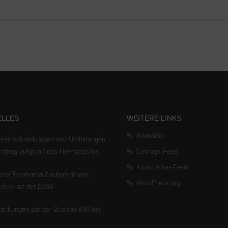
ELLES
WEITERE LINKS
Anmelden
rseinschränkungen und Umleitungen
emberg aufgrund des Heimatfestes
Eintrags-Feed
Kommentar-Feed
ter Fahrtverlauf aufgrund von
WordPress.org
iten auf der B168
änkungen auf der Buslinie 880 bei
z