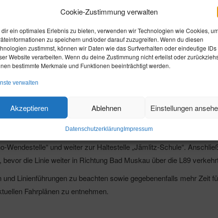
Cookie-Zustimmung verwalten
26
in
,
,
,
,
dir ein optimales Erlebnis zu bieten, verwenden wir Technologien wie Cookies, u
Aktuelles
Artikel
Startseite
Ticker
Verkehrliche Änderungen
äteinformationen zu speichern und/oder darauf zuzugreifen. Wenn du diesen
hnologien zustimmst, können wir Daten wie das Surfverhalten oder eindeutige IDs
ser Website verarbeiten. Wenn du deine Zustimmung nicht erteilst oder zurückziehs
13. Juli 2026 bis voraussichtlich 21. August 2026 zu Einschränkung
nen bestimmte Merkmale und Funktionen beeinträchtigt werden.
ch der Ortslage Tschernitz–Zschorno–Jämlitz entlang der Bundesstr
nste verwalten
„Hermannmühle“ sowie „Jämlitz-Hütte“ ersatzlos. Fahrgäste werden geb
Akzeptieren
Ablehnen
Einstellungen anseh
Datenschutzerklärung
Impressum
eit angepasst. Ab der Haltestelle „Tschernitz-Brauereiweg“ erfolgt di
o-Wendestelle“ und weiter zur Haltestelle „Jämlitz-Schule“. Anschlie
, bevor die Linie weiter in Richtung Bad Muskau über die L89 verkehrt
 und Linienführungen zu beachten sowie gegebenenfalls mehr Zeit für
ktuellen Fahrplänen zu entnehmen.