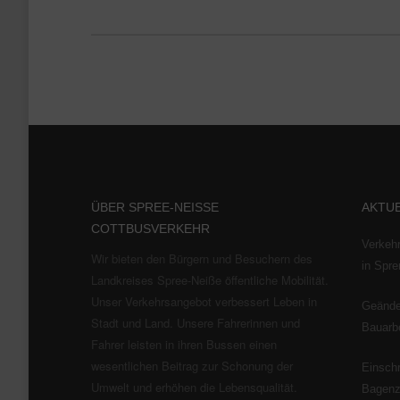
ÜBER SPREE-NEISSE
AKTU
COTTBUSVERKEHR
Verkeh
Wir bieten den Bürgern und Besuchern des
in Spr
Landkreises Spree-Neiße öffentliche Mobilität.
Unser Verkehrsangebot verbessert Leben in
Geänder
Stadt und Land. Unsere Fahrerinnen und
Bauarbe
Fahrer leisten in ihren Bussen einen
wesentlichen Beitrag zur Schonung der
Einschr
Umwelt und erhöhen die Lebensqualität.
Bagen