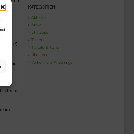
KATEGORIEN
Aktuelles
m
Artikel
 auf
Startseite
t,
en und
Ticker
aßen B115
Tickets & Tarife
Über uns
eten, auf
Verkehrliche Änderungen
en
e
ßend wird
.
 ihre