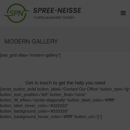
MODERN GALLERY
[ess_grid alias=“modern-gallery“]
Get in touch to get the help you need
[ceres_button_solid button_label=“Contact Our Office“ button_size=“lg“
button_icon_position=“left“ button_float=“none“
button_fill_effect=“center-diagonally“ button_label_color=“#ffffff“
button_label_hover_color=“#222222″
button_background_color=“#333333″
button_background_hover_color=“#ffffff“ button_url=“||“]