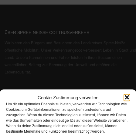
ÜBER SPREE-NEISSE COTTBUSVERKEHR
Wir bieten den Bürgern und Besuchern des Landkreises Spree-Neiße
öffentliche Mobilität. Unser Verkehrsangebot verbessert Leben in Stadt und
Land. Unsere Fahrerinnen und Fahrer leisten in ihren Bussen einen
wesentlichen Beitrag zur Schonung der Umwelt und erhöhen die
Lebensqualität.
Cookie-Zustimmung verwalten
AKTUELLES
Um dir ein optimales Erlebnis zu bieten, verwenden wir Technologien wie
Cookies, um Geräteinformationen zu speichern und/oder darauf
Verkehrseinschränkungen und Umleitungen in Spremberg aufgrund des
zuzugreifen. Wenn du diesen Technologien zustimmst, können wir Daten
Heimatfestes
wie das Surfverhalten oder eindeutige IDs auf dieser Website verarbeiten.
Wenn du deine Zustimmung nicht erteilst oder zurückziehst, können
bestimmte Merkmale und Funktionen beeinträchtigt werden.
Geänderter Fahrtverlauf aufgrund von Bauarbeiten auf der B168